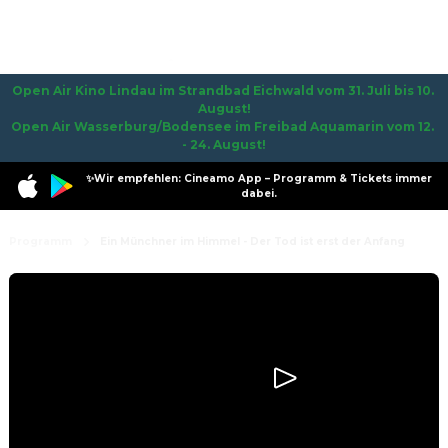
Open Air Kino Lindau im Strandbad Eichwald vom 31. Juli bis 10. 
August!

Open Air Wasserburg/Bodensee im Freibad Aquamarin vom 12. 
- 24. August!
✨Wir empfehlen: Cineamo App – Programm & Tickets immer
dabei.
Programm
Ein Münchner im Himmel - Der Tod ist erst der Anfang