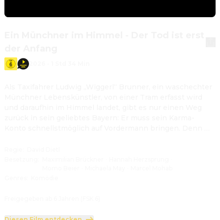
Ein Münchner im Himmel - Der Tod ist erst
der Anfang
2026
·
1 Std 34 Min
Als Taxifahrer Ludwig „Wiggerl“ Brunner, ein waschechter 
Münchner Lebenskünstler, von einer Tram erfasst wird 
und daraufhin im Himmel landet, gibt es nur einen Weg 
zurück in sein geliebtes Bayern: Er muss sein Karma-
Konto schnellstmöglich auf Vordermann bringen. Denn 
Wiggerl will keinesfalls als frohlockender Engel enden.
Regie
:
David Dietl
Besetzung
:
Maximilian Brückner
·
Hannah Herzsprung
·
Momo Beier
·
Michaela May
·
Marcel Mohab
Genres
:
Komödie
Freigegeben ab 6 Jahren (FSK 6)
Diesen Film entdecken